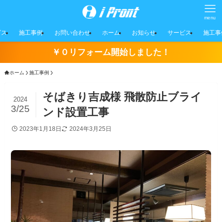
menu
ビス
施工事例
お問い合わせ
ホーム
お知らせ
サービス
施工事
￥０リフォーム開始しました！
ホーム
施工事例
そばきり吉成様 飛散防止ブライ
2024
3/25
ンド設置工事
2023年1月18日
2024年3月25日