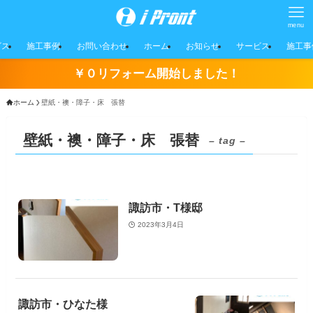
menu
ビス
施工事例
お問い合わせ
ホーム
お知らせ
サービス
施工事
￥０リフォーム開始しました！
ホーム
壁紙・襖・障子・床 張替
壁紙・襖・障子・床 張替
– tag –
諏訪市・T様邸
2023年3月4日
諏訪市・ひなた様